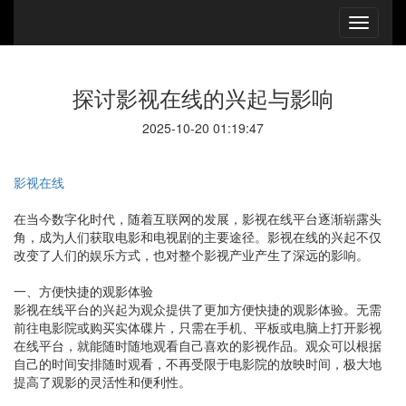
探讨影视在线的兴起与影响
2025-10-20 01:19:47
影视在线
在当今数字化时代，随着互联网的发展，影视在线平台逐渐崭露头
角，成为人们获取电影和电视剧的主要途径。影视在线的兴起不仅
改变了人们的娱乐方式，也对整个影视产业产生了深远的影响。
一、方便快捷的观影体验
影视在线平台的兴起为观众提供了更加方便快捷的观影体验。无需
前往电影院或购买实体碟片，只需在手机、平板或电脑上打开影视
在线平台，就能随时随地观看自己喜欢的影视作品。观众可以根据
自己的时间安排随时观看，不再受限于电影院的放映时间，极大地
提高了观影的灵活性和便利性。