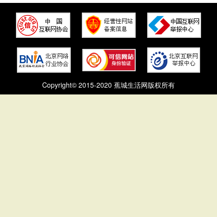
Copyright© 2015-2020 蕉城生活网版权所有