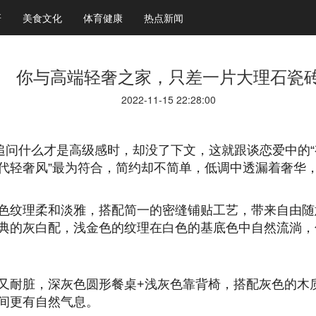
研
美食文化
体育健康
热点新闻
你与高端轻奢之家，只差一片大理石瓷
2022-11-15 22:28:00
追问什么才是高级感时，却没了下文，这就跟谈恋爱中的
现代轻奢风”最为符合，简约却不简单，低调中透漏着奢
色纹理柔和淡雅，搭配简一的密缝铺贴工艺，带来自由随
典的灰白配，浅金色的纹理在白色的基底色中自然流淌，
又耐脏，深灰色圆形餐桌+浅灰色靠背椅，搭配灰色的木
间更有自然气息。