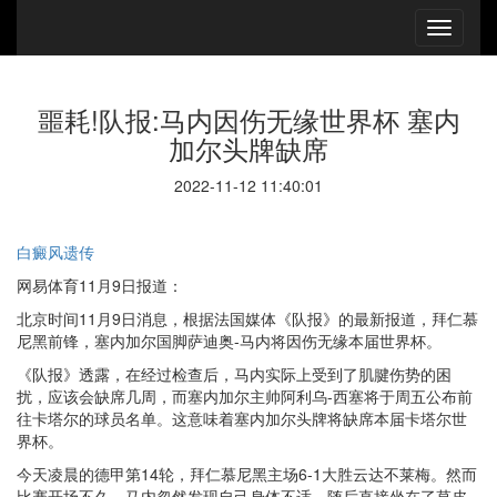
噩耗!队报:马内因伤无缘世界杯 塞内
加尔头牌缺席
2022-11-12 11:40:01
白癜风遗传
网易体育11月9日报道：
北京时间11月9日消息，根据法国媒体《队报》的最新报道，拜仁慕
尼黑前锋，塞内加尔国脚萨迪奥-马内将因伤无缘本届世界杯。
《队报》透露，在经过检查后，马内实际上受到了肌腱伤势的困
扰，应该会缺席几周，而塞内加尔主帅阿利乌-西塞将于周五公布前
往卡塔尔的球员名单。这意味着塞内加尔头牌将缺席本届卡塔尔世
界杯。
今天凌晨的德甲第14轮，拜仁慕尼黑主场6-1大胜云达不莱梅。然而
比赛开场不久，马内忽然发现自己身体不适，随后直接坐在了草皮