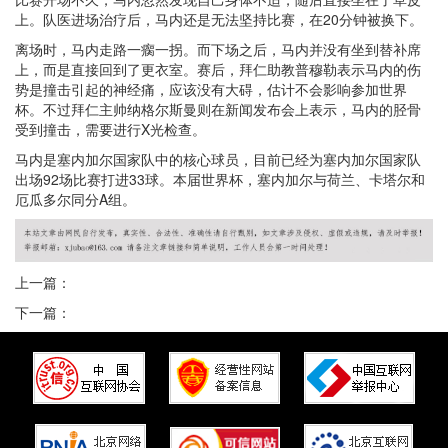
上。队医进场治疗后，马内还是无法坚持比赛，在20分钟被换下。
离场时，马内走路一瘸一拐。而下场之后，马内并没有坐到替补席
上，而是直接回到了更衣室。赛后，拜仁助教普穆勒表示马内的伤
势是撞击引起的神经痛，应该没有大碍，估计不会影响参加世界
杯。不过拜仁主帅纳格尔斯曼则在新闻发布会上表示，马内的胫骨
受到撞击，需要进行X光检查。
马内是塞内加尔国家队中的核心球员，目前已经为塞内加尔国家队
出场92场比赛打进33球。本届世界杯，塞内加尔与荷兰、卡塔尔和
厄瓜多尔同分A组。
上一篇：
下一篇：